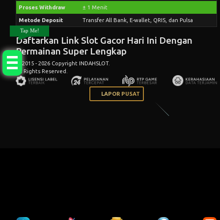
Proses Withdraw
± 1 Menit
Metode Deposit
Transfer All Bank, E-wallet, QRIS, dan Pulsa
Tap Me!
Daftarkan Link Slot Gacor Hari Ini Dengan
Permainan Super Lengkap
© 2015 - 2026 Copyright INDAHSLOT.
All Rights Reserved.
LAPOR PUSAT