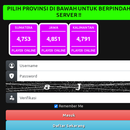
PILIH PROVINSI DI BAWAH UNTUK BERPINDA
SERVER !!
SUMATERA
JAWA
KALIMANTAN
4,753
4,851
4,791
PLAYER ONLINE
PLAYER ONLINE
PLAYER ONLINE
Remember Me
Masuk
Daftar Sekarang