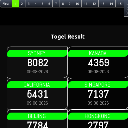
First
1
2
3
4
5
6
7
8
9
10
11
12
13
14
15
(
)
Togel Result
SYDNEY
KANADA
8082
4359
09-08-2026
09-08-2026
CALIFORNIA
SINGAPORE
5431
7137
09-08-2026
09-08-2026
BEIJING
HONGKONG
7784
2797